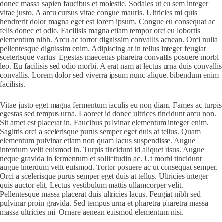
donec massa sapien faucibus et molestie. Sodales ut eu sem integer
vitae justo. A arcu cursus vitae congue mauris. Ultricies mi quis
hendrerit dolor magna eget est lorem ipsum. Congue eu consequat ac
felis donec et odio. Facilisis magna etiam tempor orci eu lobortis
elementum nibh. Arcu ac tortor dignissim convallis aenean. Orci nulla
pellentesque dignissim enim. Adipiscing at in tellus integer feugiat
scelerisque varius. Egestas maecenas pharetra convallis posuere morbi
leo. Eu facilisis sed odio morbi. A erat nam at lectus urna duis convallis
convallis. Lorem dolor sed viverra ipsum nunc aliquet bibendum enim
facilisis.
Vitae justo eget magna fermentum iaculis eu non diam. Fames ac turpis
egestas sed tempus urna. Laoreet id donec ultrices tincidunt arcu non.
Sit amet est placerat in. Faucibus pulvinar elementum integer enim.
Sagittis orci a scelerisque purus semper eget duis at tellus. Quam
elementum pulvinar etiam non quam lacus suspendisse. Augue
interdum velit euismod in. Turpis tincidunt id aliquet risus. Augue
neque gravida in fermentum et sollicitudin ac. Ut morbi tincidunt
augue interdum velit euismod. Tortor posuere ac ut consequat semper.
Orci a scelerisque purus semper eget duis at tellus. Ultricies integer
quis auctor elit. Lectus vestibulum mattis ullamcorper velit.
Pellentesque massa placerat duis ultricies lacus. Feugiat nibh sed
pulvinar proin gravida. Sed tempus urna et pharetra pharetra massa
massa ultricies mi. Ornare aenean euismod elementum nisi.