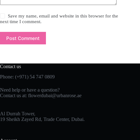
Save my name, email and website in this browser for the
next time I comment.
Post Comment
Contact us
Phone:
(+971) 54 747 0809
Need help or have a question?
Contact us at:
flowerdubai@urbanrose.ae
Al Durrah Tower,
19 Sheikh Zayed Rd, Trade Center, Dubai.