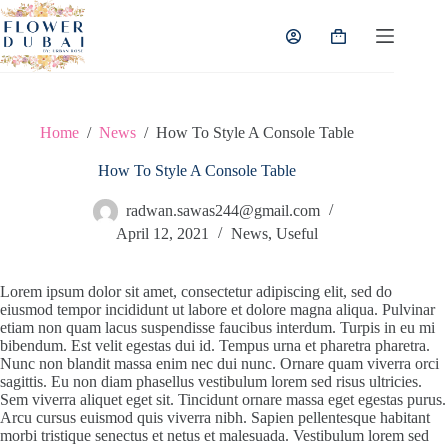
Skip
to
Shopping
content
cart
Home
/
News
/
How To Style A Console Table
How To Style A Console Table
radwan.sawas244@gmail.com
April 12, 2021
News
,
Useful
Lorem ipsum dolor sit amet, consectetur adipiscing elit, sed do
eiusmod tempor incididunt ut labore et dolore magna aliqua. Pulvinar
etiam non quam lacus suspendisse faucibus interdum. Turpis in eu mi
bibendum. Est velit egestas dui id. Tempus urna et pharetra pharetra.
Nunc non blandit massa enim nec dui nunc. Ornare quam viverra orci
sagittis. Eu non diam phasellus vestibulum lorem sed risus ultricies.
Sem viverra aliquet eget sit. Tincidunt ornare massa eget egestas purus.
Arcu cursus euismod quis viverra nibh. Sapien pellentesque habitant
morbi tristique senectus et netus et malesuada. Vestibulum lorem sed