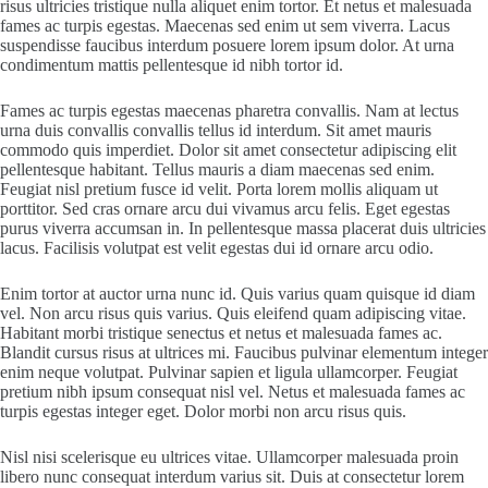
risus ultricies tristique nulla aliquet enim tortor. Et netus et malesuada
fames ac turpis egestas. Maecenas sed enim ut sem viverra. Lacus
suspendisse faucibus interdum posuere lorem ipsum dolor. At urna
condimentum mattis pellentesque id nibh tortor id.
Fames ac turpis egestas maecenas pharetra convallis. Nam at lectus
urna duis convallis convallis tellus id interdum. Sit amet mauris
commodo quis imperdiet. Dolor sit amet consectetur adipiscing elit
pellentesque habitant. Tellus mauris a diam maecenas sed enim.
Feugiat nisl pretium fusce id velit. Porta lorem mollis aliquam ut
porttitor. Sed cras ornare arcu dui vivamus arcu felis. Eget egestas
purus viverra accumsan in. In pellentesque massa placerat duis ultricies
lacus. Facilisis volutpat est velit egestas dui id ornare arcu odio.
Enim tortor at auctor urna nunc id. Quis varius quam quisque id diam
vel. Non arcu risus quis varius. Quis eleifend quam adipiscing vitae.
Habitant morbi tristique senectus et netus et malesuada fames ac.
Blandit cursus risus at ultrices mi. Faucibus pulvinar elementum integer
enim neque volutpat. Pulvinar sapien et ligula ullamcorper. Feugiat
pretium nibh ipsum consequat nisl vel. Netus et malesuada fames ac
turpis egestas integer eget. Dolor morbi non arcu risus quis.
Nisl nisi scelerisque eu ultrices vitae. Ullamcorper malesuada proin
libero nunc consequat interdum varius sit. Duis at consectetur lorem