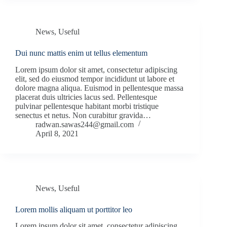
News
,
Useful
Dui nunc mattis enim ut tellus elementum
Lorem ipsum dolor sit amet, consectetur adipiscing
elit, sed do eiusmod tempor incididunt ut labore et
dolore magna aliqua. Euismod in pellentesque massa
placerat duis ultricies lacus sed. Pellentesque
pulvinar pellentesque habitant morbi tristique
senectus et netus. Non curabitur gravida…
radwan.sawas244@gmail.com
April 8, 2021
News
,
Useful
Lorem mollis aliquam ut porttitor leo
Lorem ipsum dolor sit amet, consectetur adipiscing